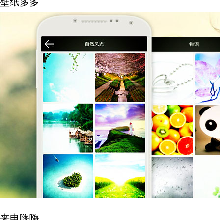
壁纸多多
来电嗨嗨